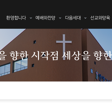
환영합니다
예배와찬양
다음세대
선교와양육
을 향한 시작점 세상을 향한