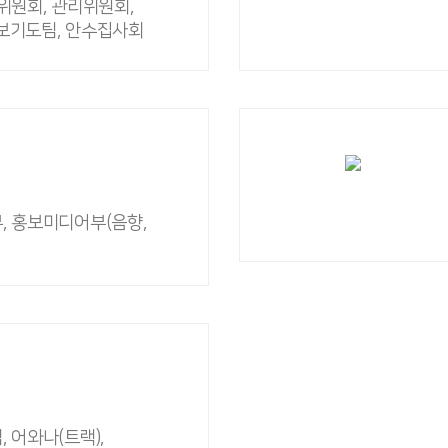
위원회, 관리위원회,
보기도팀, 안수집사회
, 홍보미디어부(음향,
 어와나(트랙),