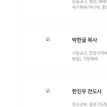
믿음교구, 행정, 예배
새가족부/바나바, 중
박한글 목사
사랑교구, 찬양사역부
방송), 가정예배
한진우 전도사
청소년부, 중보기도팀,