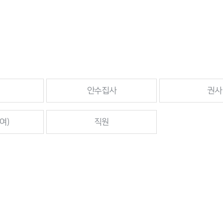
안수집사
권사
여)
직원