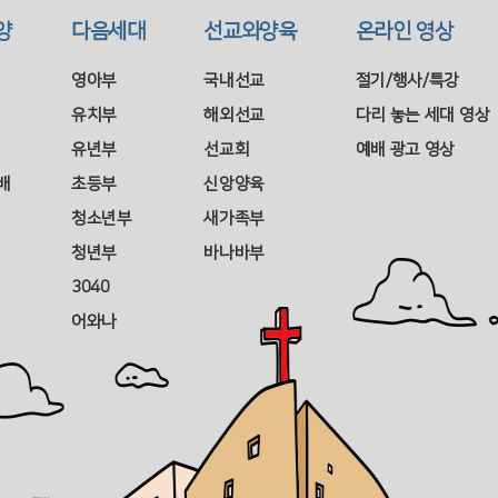
양
다음세대
선교와양육
온라인 영상
영아부
국내선교
절기/행사/특강
유치부
해외선교
다리 놓는 세대 영상
유년부
선교회
예배 광고 영상
배
초등부
신앙양육
청소년부
새가족부
청년부
바나바부
3040
어와나